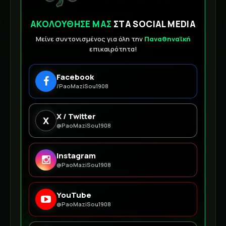
ΑΚΟΛΟΥΘΗΣΕ ΜΑΣ
ΣΤΑ SOCIAL MEDIA
Μείνε συντονισμένος για όλη την
Παναθηναϊκή
επικαιρότητα!
Facebook
/PaoMaziSou1908
X / Twitter
X
@PaoMaziSou1908
Instagram
@PaoMaziSou1908
YouTube
@PaoMaziSou1908