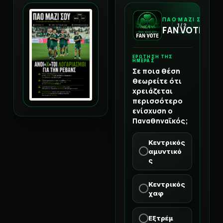
ΠΑΟ ΜΑΖΙ ΣΟΥ
1 / 2
FAN VOTE
ΕΡΩΤΗΣΗ ΤΗΣ
ΗΜΕΡΑΣ
Σε ποια θέση
θεωρείτε ότι
χρειάζεται
περισσότερο
ενίσχυση ο
Παναθηναϊκός;
Κεντρικός
αμυντικό
ς
Κεντρικός
χαφ
Εξτρέμ