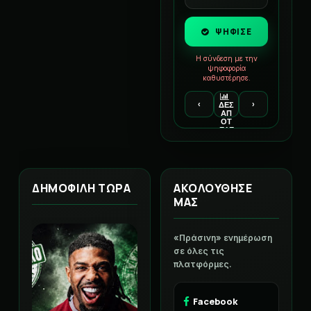
ΨΗΦΙΣΕ
Η σύνδεση με την
ψηφοφορία
καθυστέρησε.
‹
›
ΔΕΣ
ΑΠ
ΟΤ
ΕΛΕ
ΣΜ
ΑΤΑ
ΔΗΜΟΦΙΛΗ ΤΩΡΑ
ΑΚΟΛΟΥΘΗΣΕ
ΜΑΣ
«Πράσινη» ενημέρωση
σε όλες τις
πλατφόρμες.
Facebook