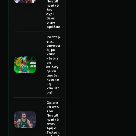
Παναθ
ηναϊκό
δεν
έχει
θέση
στην
ομάδα»
Ρόστερ
για...
οργασμ
ό, με
κάθε
«δεύτε
ρη
επιλογ
ή» να
αποδει
κνύετα
ι η
καλύτε
ρη!
Οριστι
κά από
τον
Παναθ
ηναϊκό
στον
Άρη ο
Τολιόπ