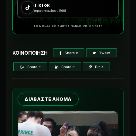
TikTok
@paomazisou1908
ΤΟ ΜΟΝΑΔΙΚΟ ΑΜΙΓΩΣ ΠΑΝΑΘΗΝΑΪΚΟ SITE
ΚΟΙΝΟΠΟΙΗΣΗ
Share it
Tweet
Share it
Share it
Pin it
ΔΙΑΒΑΣΤΕ ΑΚΟΜΑ