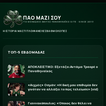
ΠΑΟ ΜΑΖΙ ΣΟΥ
ΤΟ ΜΟΝΑΔΙΚΟ ΑΜΙΓΩΣ ΠΑΝΑΘΗΝΑΪΚΟ SITE · SINCE 2013
Η ΙΣΤΟΡΙΑ ΜΑΣ
ΤΙΤΛΟΙ
ΦΑΝΕΛΕΣ
ΒΑΘΜΟΛΟΓΙΕΣ
ΤΟΠ-5 ΕΒΔΟΜΑΔΑΣ
ΑΠΟΚΛΕΙΣΤΙΚΟ: Εξετάζει Αντάμα Τραορέ ο
Παναθηναϊκός
«Αιχμές» Οσμάν: «Η δική μου επιθυμία δεν
γινόταν να αλλάξει το πώς τελείωσε» (vid)
Γιαννακόπουλος: «Όποιος δεν θέλει να