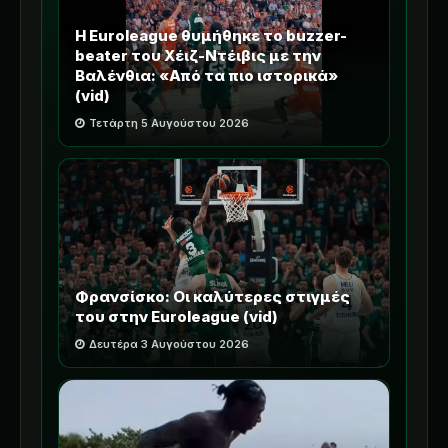
Η Euroleague θυμήθηκε το buzzer-
beater του Χέιζ-Ντέιβις με την
Βαλένθια: «Από τα πιο ιστορικά»
(vid)
Τετάρτη 5 Αυγούστου 2026
Φρανσίσκο: Οι καλύτερες στιγμές
του στην Euroleague (vid)
Δευτέρα 3 Αυγούστου 2026