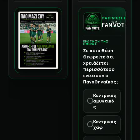
ΠΑΟ ΜΑΖΙ ΣΟΥ
1 / 2
FAN VOTE
ΕΡΩΤΗΣΗ ΤΗΣ
ΗΜΕΡΑΣ
Σε ποια θέση
θεωρείτε ότι
χρειάζεται
περισσότερο
ενίσχυση ο
Παναθηναϊκός;
Κεντρικός
αμυντικό
ς
Κεντρικός
χαφ