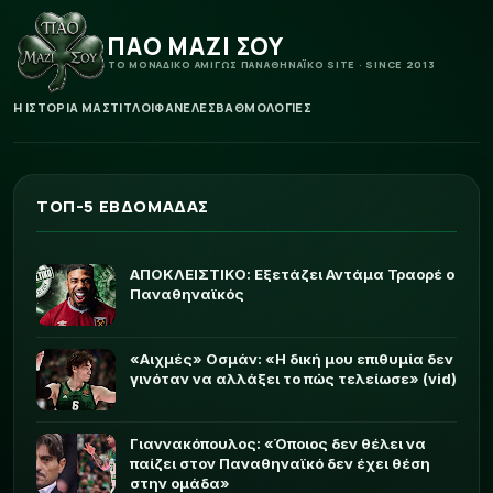
ΠΑΟ ΜΑΖΙ ΣΟΥ
ΤΟ ΜΟΝΑΔΙΚΟ ΑΜΙΓΩΣ ΠΑΝΑΘΗΝΑΪΚΟ SITE · SINCE 2013
Η ΙΣΤΟΡΙΑ ΜΑΣ
ΤΙΤΛΟΙ
ΦΑΝΕΛΕΣ
ΒΑΘΜΟΛΟΓΙΕΣ
ΤΟΠ-5 ΕΒΔΟΜΑΔΑΣ
ΑΠΟΚΛΕΙΣΤΙΚΟ: Εξετάζει Αντάμα Τραορέ ο
Παναθηναϊκός
«Αιχμές» Οσμάν: «Η δική μου επιθυμία δεν
γινόταν να αλλάξει το πώς τελείωσε» (vid)
Γιαννακόπουλος: «Όποιος δεν θέλει να
παίζει στον Παναθηναϊκό δεν έχει θέση
στην ομάδα»