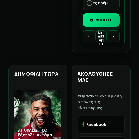
Εξτρέμ
ΨΗΦΙΣΕ
‹
›
ΔΕΣ
ΑΠ
ΟΤ
ΕΛΕ
ΣΜ
ΑΤΑ
ΔΗΜΟΦΙΛΗ ΤΩΡΑ
ΑΚΟΛΟΥΘΗΣΕ
ΜΑΣ
«Πράσινη» ενημέρωση
σε όλες τις
πλατφόρμες.
Facebook
ΑΠΟΚΛΕΙΣΤΙΚΟ:
Εξετάζει Αντάμα