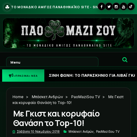
☘
ΤΟ ΜΟΝΑΔΙΚΟ ΑΜΙΓΩΣ ΠΑΝΑΘΗΝΑΪΚΟ SITE - SINCE 2013
☘
ΠΡΑΣΙΝΗ ΦΩΝΗ: ΤΟ ΠΑΡΑΣΚΗΝΙΟ ΓΙΑ ΛΙΒΑΪ ΓΚΑΡΣΙΑ ΚΑΙ ΤΟ
«ΠΡΑΣΙΝΑ» ΝΕΑ
Home
>
Μπάσκετ Ανδρών
>
PaoMaziSou TV
>
Με Γκιστ
και κορυφαίο Θανάση το Top-10!
Με Γκιστ και κορυφαίο
Θανάση το Top-10!
Σάββατο 10 Νοεμβρίου 2018
Μπάσκετ Ανδρών
,
PaoMaziSou TV