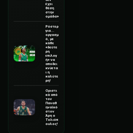
έχει
θέση
στην
ομάδα»
Ρόστερ
για...
οργασμ
ό, με
κάθε
«δεύτε
ρη
επιλογ
ή» να
αποδει
κνύετα
ι η
καλύτε
ρη!
Οριστι
κά από
τον
Παναθ
ηναϊκό
στον
Άρη ο
Τολιόπ
ουλος!