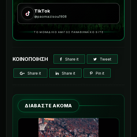
TikTok
@paomazisou1908
ΤΟ ΜΟΝΑΔΙΚΟ ΑΜΙΓΩΣ ΠΑΝΑΘΗΝΑΪΚΟ SITE
ΚΟΙΝΟΠΟΙΗΣΗ
Share it
Tweet
Share it
Share it
Pin it
ΔΙΑΒΑΣΤΕ ΑΚΟΜΑ