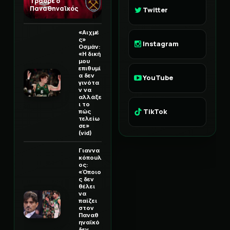
Τραορέ ο
Παναθηναϊκός
Twitter
«Αιχμέ
ς»
Instagram
Οσμάν:
«Η δική
μου
επιθυμί
α δεν
YouTube
γινότα
ν να
αλλάξε
ι το
TikTok
πώς
τελείω
σε»
(vid)
Γιαννα
κόπουλ
ος:
«Όποιο
ς δεν
θέλει
να
παίζει
στον
Παναθ
ηναϊκό
δεν