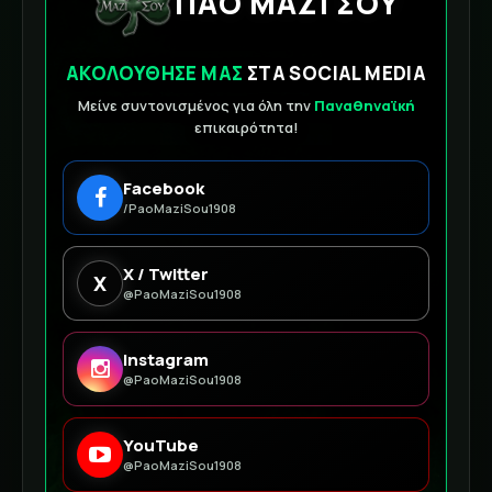
ΠΑΟ ΜΑΖΙ ΣΟΥ
ΑΚΟΛΟΥΘΗΣΕ ΜΑΣ
ΣΤΑ SOCIAL MEDIA
Μείνε συντονισμένος για όλη την
Παναθηναϊκή
επικαιρότητα!
Facebook
/PaoMaziSou1908
X / Twitter
X
@PaoMaziSou1908
Instagram
@PaoMaziSou1908
YouTube
@PaoMaziSou1908