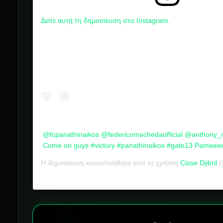
Δείτε αυτή τη δημοσίευση στο Instagram.
@fcpanathinaikos @federicomachedaofficial @anthony_
Come on guys #victory #panathinaikos #gate13 Pameeee
Η δημοσίευση κοινοποιήθηκε από το χρήστη
Cisse Djibril
(@