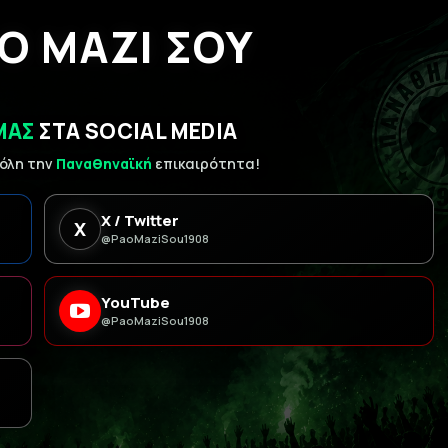
Ο ΜΑΖΙ ΣΟΥ
ΜΑΣ
ΣΤΑ SOCIAL MEDIA
 όλη την
Παναθηναϊκή
επικαιρότητα!
X / Twitter
X
@PaoMaziSou1908
YouTube
@PaoMaziSou1908