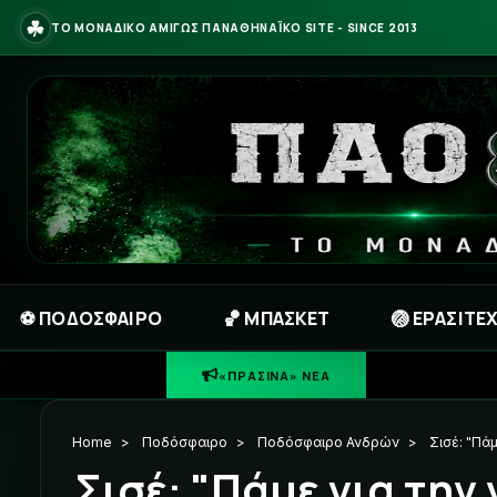
☘
ΤΟ ΜΟΝΑΔΙΚΟ ΑΜΙΓΩΣ ΠΑΝΑΘΗΝΑΪΚΟ SITE - SINCE 2013
⚽ ΠΟΔΟΣΦΑΙΡΟ
🏀 ΜΠΑΣΚΕΤ
🏐 ΕΡΑΣΙΤΕ
«ΠΡΑΣΙΝΑ» ΝΕΑ
Home
>
Ποδόσφαιρο
>
Ποδόσφαιρο Ανδρών
>
Σισέ: "Πάμ
Σισέ: "Πάμε για την 