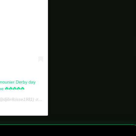
mounier Derby day
e ☘️☘️☘️☘️☘️
djibrilcisse1981) στις
11 Νοέ, 2018 στις 3:59 πμ PST