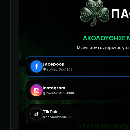
ΠΑ
ΑΚΟΛΟΥΘΗΣΕ 
Μείνε συντονισμένος για
Facebook
/PaoMaziSou1908
Instagram
@PaoMaziSou1908
TikTok
@paomazisou1908