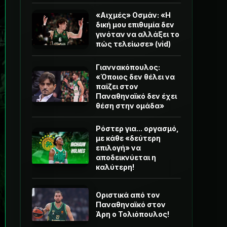
«Αιχμές» Οσμάν: «Η
δική μου επιθυμία δεν
γινόταν να αλλάξει το
πώς τελείωσε» (vid)
Γιαννακόπουλος:
«Όποιος δεν θέλει να
παίζει στον
Παναθηναϊκό δεν έχει
θέση στην ομάδα»
Ρόστερ για... οργασμό,
με κάθε «δεύτερη
επιλογή» να
αποδεικνύεται η
καλύτερη!
Οριστικά από τον
Παναθηναϊκό στον
Άρη ο Τολιόπουλος!