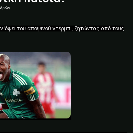
νδρών
εν'όψει του αποψινού ντέρμπι, ζητώντας από τους