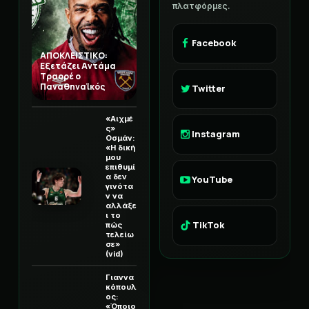
πλατφόρμες.
Facebook
ΑΠΟΚΛΕΙΣΤΙΚΟ:
Εξετάζει Αντάμα
Τραορέ ο
Παναθηναϊκός
Twitter
«Αιχμέ
ς»
Instagram
Οσμάν:
«Η δική
μου
επιθυμί
α δεν
YouTube
γινότα
ν να
αλλάξε
ι το
TikTok
πώς
τελείω
σε»
(vid)
Γιαννα
κόπουλ
ος:
«Όποιο