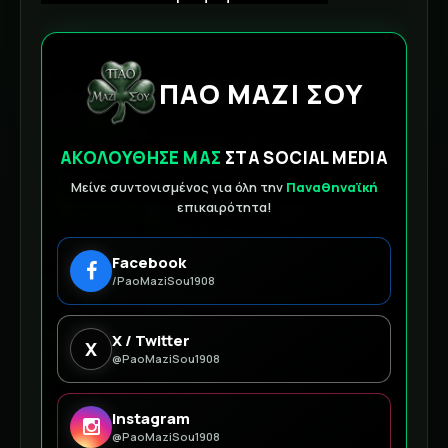
ΠΑΟ ΜΑΖΙ ΣΟΥ
ΑΚΟΛΟΥΘΗΣΕ ΜΑΣ
ΣΤΑ SOCIAL MEDIA
Μείνε συντονισμένος για όλη την
Παναθηναϊκή
επικαιρότητα!
Facebook
/PaoMaziSou1908
X / Twitter
X
@PaoMaziSou1908
Instagram
@PaoMaziSou1908