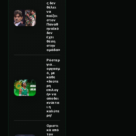
ς δεν
θέλει
να
παίζει
στον
Παναθ
ηναϊκό
δεν
έχει
θέση
στην
ομάδα»
Ρόστερ
για...
οργασμ
ό, με
κάθε
«δεύτε
ρη
επιλογ
ή» να
αποδει
κνύετα
ι η
καλύτε
ρη!
Οριστι
κά από
τον