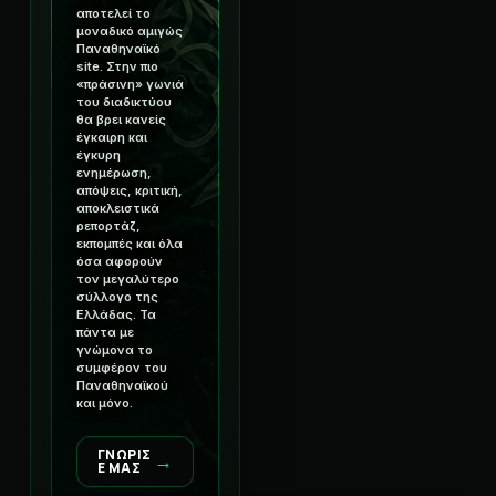
αποτελεί το
μοναδικό αμιγώς
Παναθηναϊκό
site. Στην πιο
«πράσινη» γωνιά
του διαδικτύου
θα βρει κανείς
έγκαιρη και
έγκυρη
ενημέρωση,
απόψεις, κριτική,
αποκλειστικά
ρεπορτάζ,
εκπομπές και όλα
όσα αφορούν
τον μεγαλύτερο
σύλλογο της
Ελλάδας. Τα
πάντα με
γνώμονα το
συμφέρον του
Παναθηναϊκού
και μόνο.
ΓΝΩΡΙΣ
→
Ε ΜΑΣ