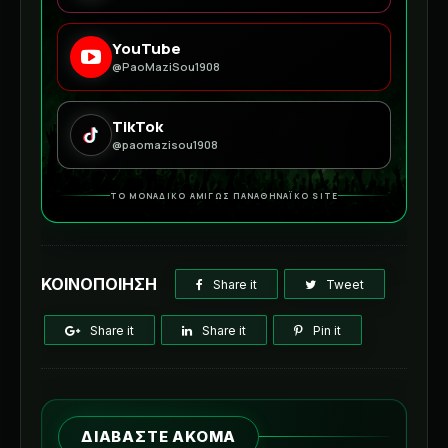
YouTube
@PaoMaziSou1908
TikTok
@paomazisou1908
ΤΟ ΜΟΝΑΔΙΚΟ ΑΜΙΓΩΣ ΠΑΝΑΘΗΝΑΪΚΟ SITE
ΚΟΙΝΟΠΟΙΗΣΗ
Share it
Tweet
Share it
Share it
Pin it
ΔΙΑΒΑΣΤΕ ΑΚΟΜΑ