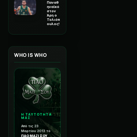
Παναθ
ηναϊκό
στον
Άρη ο
Τολιόπ
ουλος!
WHO IS WHO
Η ΤΑΥΤΟΤΗΤΑ
ΜΑΣ
Από τις 23
Μαρτίου 2013 το
ΠΑΟ ΜΑΖΙ ΣΟΥ