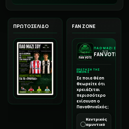
ΠΡΩΤΟΣΕΛΙΔΟ
FAN ZONE
ΠΑΟ ΜΑΖΙ ΣΟΥ
1 / 2
FAN VOTE
ΕΡΩΤΗΣΗ ΤΗΣ
ΗΜΕΡΑΣ
Σε ποια θέση
θεωρείτε ότι
χρειάζεται
περισσότερο
ενίσχυση ο
Παναθηναϊκός;
Κεντρικός
αμυντικό