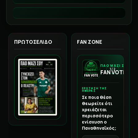
ΠΡΩΤΟΣΕΛΙΔΟ
FAN ZONE
ΠΑΟ ΜΑΖΙ ΣΟΥ
1 / 2
FAN VOTE
ΕΡΩΤΗΣΗ ΤΗΣ
ΗΜΕΡΑΣ
Σε ποια θέση
θεωρείτε ότι
χρειάζεται
περισσότερο
ενίσχυση ο
Παναθηναϊκός;