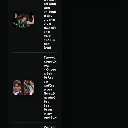
«Η δική
μου
επιθυμί
α δεν
γινότα
ν να
αλλάξε
ι το
πώς
τελείω
σε»
(vid)
Γιαννα
κόπουλ
ος:
«Όποιο
ς δεν
θέλει
να
παίζει
στον
Παναθ
ηναϊκό
δεν
έχει
θέση
στην
ομάδα»
Ρόστερ