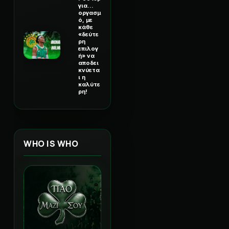
για...
οργασμ
ό, με
κάθε
«δεύτε
ρη
επιλογ
ή» να
αποδει
κνύετα
ι η
καλύτε
ρη!
WHO IS WHO