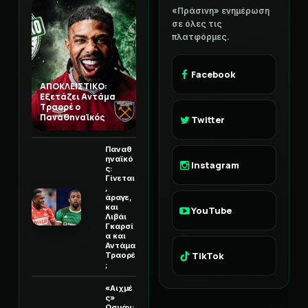
«Πράσινη» ενημέρωση
σε όλες τις
πλατφόρμες.
Facebook
ΑΠΟΚΛΕΙΣΤΙΚΟ:
Εξετάζει Αντάμα
Τραορέ ο
Παναθηναϊκός
Twitter
Παναθ
ηναϊκό
Instagram
ς:
Γίνεται
,
άραγε,
και
YouTube
Λιβάι
Γκαρσί
α και
Αντάμα
TikTok
Τραορέ
;
«Αιχμέ
ς»
Οσμάν: