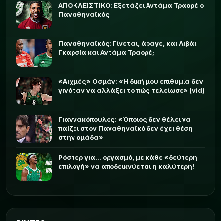
ΑΠΟΚΛΕΙΣΤΙΚΟ: Εξετάζει Αντάμα Τραορέ ο
Παναθηναϊκός
Παναθηναϊκός: Γίνεται, άραγε, και Λιβάι
Γκαρσία και Αντάμα Τραορέ;
«Αιχμές» Οσμάν: «Η δική μου επιθυμία δεν
γινόταν να αλλάξει το πώς τελείωσε» (vid)
Γιαννακόπουλος: «Όποιος δεν θέλει να
παίζει στον Παναθηναϊκό δεν έχει θέση
στην ομάδα»
Ρόστερ για... οργασμό, με κάθε «δεύτερη
επιλογή» να αποδεικνύεται η καλύτερη!