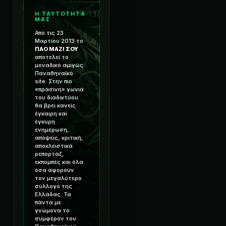
Η ΤΑΥΤΟΤΗΤΑ
ΜΑΣ
Από τις 23
Μαρτίου 2013 το
ΠΑΟ ΜΑΖΙ ΣΟΥ
αποτελεί το
μοναδικό αμιγώς
Παναθηναϊκό
site. Στην πιο
«πράσινη» γωνιά
του διαδικτύου
θα βρει κανείς
έγκαιρη και
έγκυρη
ενημέρωση,
απόψεις, κριτική,
αποκλειστικά
ρεπορτάζ,
εκπομπές και όλα
όσα αφορούν
τον μεγαλύτερο
σύλλογο της
Ελλάδας. Τα
πάντα με
γνώμονα το
συμφέρον του