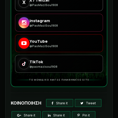
X / Twitter
X
@PaoMaziSou1908
Instagram
@PaoMaziSou1908
YouTube
@PaoMaziSou1908
TikTok
@paomazisou1908
ΤΟ ΜΟΝΑΔΙΚΟ ΑΜΙΓΩΣ ΠΑΝΑΘΗΝΑΪΚΟ SITE
ΚΟΙΝΟΠΟΙΗΣΗ
Share it
Tweet
Share it
Share it
Pin it