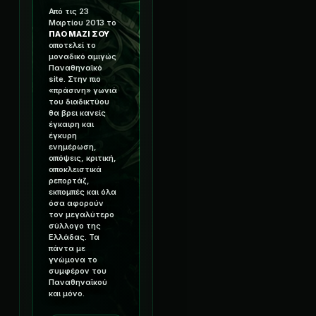
Από τις 23
Μαρτίου 2013 το
ΠΑΟ ΜΑΖΙ ΣΟΥ
αποτελεί το
μοναδικό αμιγώς
Παναθηναϊκό
site. Στην πιο
«πράσινη» γωνιά
του διαδικτύου
θα βρει κανείς
έγκαιρη και
έγκυρη
ενημέρωση,
απόψεις, κριτική,
αποκλειστικά
ρεπορτάζ,
εκπομπές και όλα
όσα αφορούν
τον μεγαλύτερο
σύλλογο της
Ελλάδας. Τα
πάντα με
γνώμονα το
συμφέρον του
Παναθηναϊκού
και μόνο.