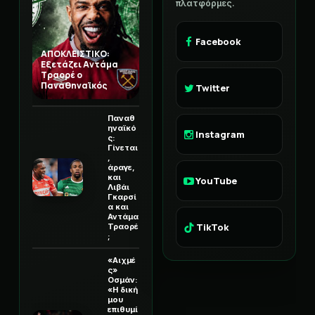
πλατφόρμες.
Facebook
ΑΠΟΚΛΕΙΣΤΙΚΟ:
Εξετάζει Αντάμα
Τραορέ ο
Παναθηναϊκός
Twitter
Παναθ
ηναϊκό
Instagram
ς:
Γίνεται
,
άραγε,
και
YouTube
Λιβάι
Γκαρσί
α και
Αντάμα
TikTok
Τραορέ
;
«Αιχμέ
ς»
Οσμάν:
«Η δική
μου
επιθυμί