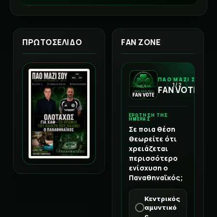
ΠΡΩΤΟΣΕΛΙΔΟ
FAN ZONE
ΠΑΟ ΜΑΖΙ ΣΟΥ
1 / 2
FAN VOTE
ΕΡΩΤΗΣΗ ΤΗΣ
ΗΜΕΡΑΣ
Σε ποια θέση
θεωρείτε ότι
χρειάζεται
περισσότερο
ενίσχυση ο
Παναθηναϊκός;
Κεντρικός
αμυντικό
ς