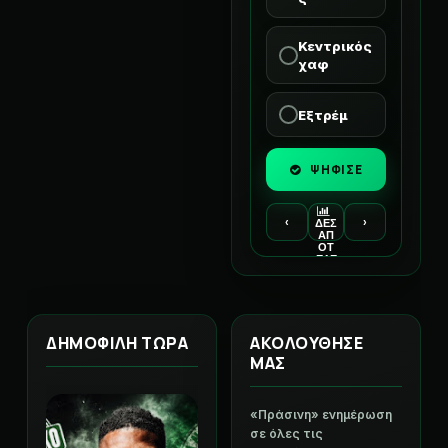
Κεντρικός
χαφ
Εξτρέμ
ΨΗΦΙΣΕ
‹
›
ΔΕΣ
ΑΠ
ΟΤ
ΕΛΕ
ΣΜ
ΑΤΑ
ΔΗΜΟΦΙΛΗ ΤΩΡΑ
ΑΚΟΛΟΥΘΗΣΕ
ΜΑΣ
«Πράσινη» ενημέρωση
σε όλες τις