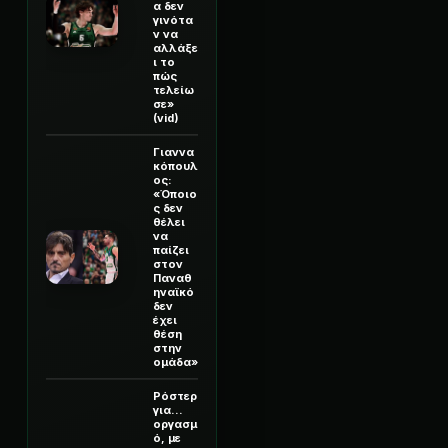
α δεν
γινότα
ν να
αλλάξε
ι το
πώς
τελείω
σε»
(vid)
Γιαννα
κόπουλ
ος:
«Όποιο
ς δεν
θέλει
να
παίζει
στον
Παναθ
ηναϊκό
δεν
έχει
θέση
στην
ομάδα»
Ρόστερ
για...
οργασμ
ό, με