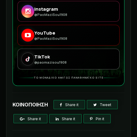
Instagram
@PaoMaziSou1908
YouTube
@PaoMaziSou1908
TikTok
@paomazisou1908
ΤΟ ΜΟΝΑΔΙΚΟ ΑΜΙΓΩΣ ΠΑΝΑΘΗΝΑΪΚΟ SITE
ΚΟΙΝΟΠΟΙΗΣΗ
Share it
Tweet
Share it
Share it
Pin it