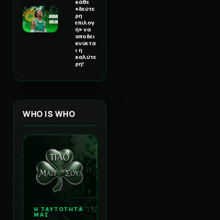
κάθε
«δεύτε
ρη
επιλογ
ή» να
αποδει
κνύετα
ι η
καλύτε
ρη!
WHO IS WHO
Η ΤΑΥΤΟΤΗΤΑ
ΜΑΣ