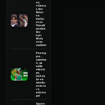
ος:
«Όποιο
ς δεν
θέλει
να
παίζει
στον
Παναθ
ηναϊκό
δεν
έχει
θέση
στην
ομάδα»
Ρόστερ
για...
οργασμ
ό, με
κάθε
«δεύτε
ρη
επιλογ
ή» να
αποδει
κνύετα
ι η
καλύτε
ρη!
Οριστι