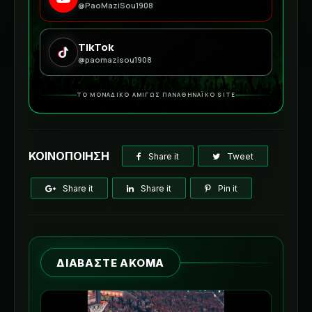
@PaoMaziSou1908
TikTok
@paomazisou1908
ΤΟ ΜΟΝΑΔΙΚΟ ΑΜΙΓΩΣ ΠΑΝΑΘΗΝΑΪΚΟ SITE
ΚΟΙΝΟΠΟΙΗΣΗ
Share it
Tweet
Share it
Share it
Pin it
ΔΙΑΒΑΣΤΕ ΑΚΟΜΑ