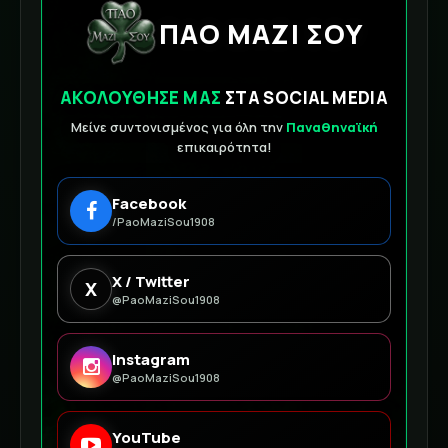
ΠΑΟ ΜΑΖΙ ΣΟΥ
ΑΚΟΛΟΥΘΗΣΕ ΜΑΣ
ΣΤΑ SOCIAL MEDIA
Μείνε συντονισμένος για όλη την
Παναθηναϊκή
επικαιρότητα!
Facebook
/PaoMaziSou1908
X / Twitter
X
@PaoMaziSou1908
Instagram
@PaoMaziSou1908
YouTube