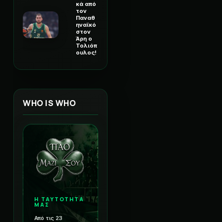
κά από
τον
Παναθ
ηναϊκό
στον
Άρη ο
Τολιόπ
ουλος!
WHO IS WHO
Η ΤΑΥΤΟΤΗΤΑ
ΜΑΣ
Από τις 23