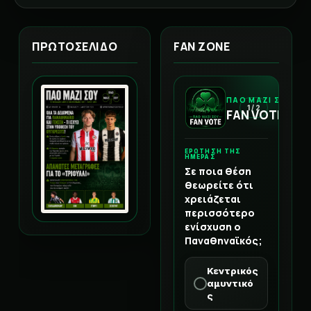
ΠΡΩΤΟΣΕΛΙΔΟ
FAN ZONE
ΠΑΟ ΜΑΖΙ ΣΟΥ
1 / 2
FAN VOTE
ΕΡΩΤΗΣΗ ΤΗΣ
ΗΜΕΡΑΣ
Σε ποια θέση
θεωρείτε ότι
χρειάζεται
περισσότερο
ενίσχυση ο
Παναθηναϊκός;
Κεντρικός
αμυντικό
ς