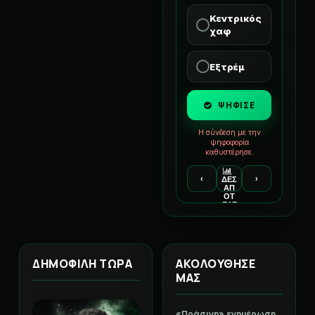
Κεντρικός
χαφ
Εξτρέμ
ΨΗΦΙΣΕ
Η σύνδεση με την
ψηφοφορία
καθυστέρησε.
‹
›
ΔΕΣ
ΑΠ
ΟΤ
ΕΛΕ
ΣΜ
ΑΤΑ
ΔΗΜΟΦΙΛΗ ΤΩΡΑ
ΑΚΟΛΟΥΘΗΣΕ
ΜΑΣ
«Πράσινη» ενημέρωση