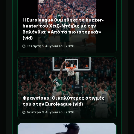
Η Euroleague θυμήθηκε το buzzer-
beater του Χέιζ-Ντέιβις με την
Βαλένθια: «Από τα πιο ιστορικά»
(vid)
Τετάρτη 5 Αυγούστου 2026
Φρανσίσκο: Οι καλύτερες στιγμές
του στην Euroleague (vid)
Δευτέρα 3 Αυγούστου 2026