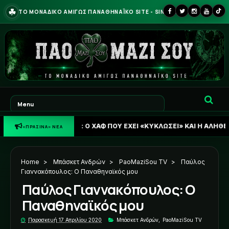
☘
ΤΟ ΜΟΝΑΔΙΚΟ ΑΜΙΓΩΣ ΠΑΝΑΘΗΝΑΪΚΟ SITE - SINCE 2013
ΑΘΗΝΑΪΚΟΣ: Ο ΧΑΦ ΠΟΥ ΕΧΕΙ «ΚΥΚΛΩΣΕΙ» ΚΑΙ Η ΑΛΗΘΕΙΑ ΓΙΑ ΟΥΓΚ
«ΠΡΑΣΙΝΑ» ΝΕΑ
Home
>
Μπάσκετ Ανδρών
>
PaoMaziSou TV
>
Παύλος
Γιαννακόπουλος: Ο Παναθηναϊκός μου
Παύλος Γιαννακόπουλος: Ο
Παναθηναϊκός μου
Παρασκευή 17 Απριλίου 2020
Μπάσκετ Ανδρών
,
PaoMaziSou TV