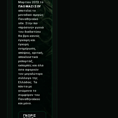
Μαρτίου 2013 το
ΠΑΟ ΜΑΖΙ ΣΟΥ
αποτελεί το
μοναδικό αμιγώς
Παναθηναϊκό
site. Στην πιο
«πράσινη» γωνιά
του διαδικτύου
θα βρει κανείς
έγκαιρη και
έγκυρη
ενημέρωση,
απόψεις, κριτική,
αποκλειστικά
ρεπορτάζ,
εκπομπές και όλα
όσα αφορούν
τον μεγαλύτερο
σύλλογο της
Ελλάδας. Τα
πάντα με
γνώμονα το
συμφέρον του
Παναθηναϊκού
και μόνο.
ΓΝΩΡΙΣ
→