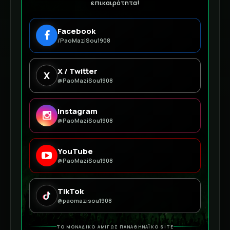
επικαιρότητα!
Facebook
/PaoMaziSou1908
X / Twitter
X
@PaoMaziSou1908
Instagram
@PaoMaziSou1908
YouTube
@PaoMaziSou1908
TikTok
@paomazisou1908
ΤΟ ΜΟΝΑΔΙΚΟ ΑΜΙΓΩΣ ΠΑΝΑΘΗΝΑΪΚΟ SITE