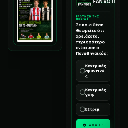
FAN VOTE
ΕΡΩΤΗΣΗ ΤΗΣ
ΗΜΕΡΑΣ
Σε ποια θέση
θεωρείτε ότι
χρειάζεται
περισσότερο
ενίσχυση ο
Παναθηναϊκός;
Κεντρικός
αμυντικό
ς
Κεντρικός
χαφ
Εξτρέμ
ΨΗΦΙΣΕ