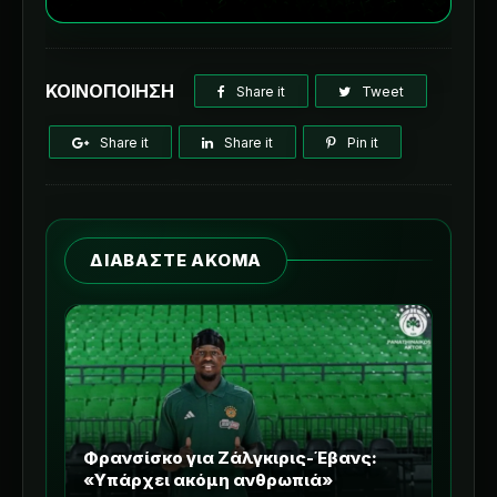
ΚΟΙΝΟΠΟΙΗΣΗ
Share it
Tweet
Share it
Share it
Pin it
ΔΙΑΒΑΣΤΕ ΑΚΟΜΑ
Φρανσίσκο για Ζάλγκιρις-Έβανς:
«Υπάρχει ακόμη ανθρωπιά»