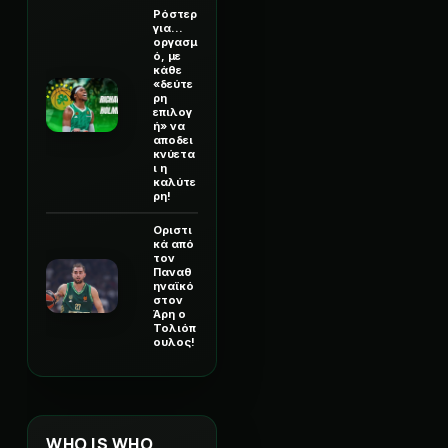
Ρόστερ
για...
οργασμ
ό, με
κάθε
«δεύτε
ρη
επιλογ
ή» να
αποδει
κνύετα
ι η
καλύτε
ρη!
Οριστι
κά από
τον
Παναθ
ηναϊκό
στον
Άρη ο
Τολιόπ
ουλος!
WHO IS WHO