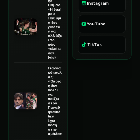
ς»
Instagram
Οσμάν:
«Η δική
μου
επιθυμί
α δεν
YouTube
γινότα
ν να
αλλάξε
ι το
TikTok
πώς
τελείω
σε»
(vid)
Γιαννα
κόπουλ
ος:
«Όποιο
ς δεν
θέλει
να
παίζει
στον
Παναθ
ηναϊκό
δεν
έχει
θέση
στην
ομάδα»