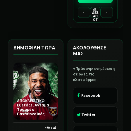
‹
›
ΔΕΣ
ΑΠ
ΟΤ
ΕΛΕ
ΣΜ
ΑΤΑ
ΔΗΜΟΦΙΛΗ ΤΩΡΑ
ΑΚΟΛΟΥΘΗΣΕ
ΜΑΣ
«Πράσινη» ενημέρωση
σε όλες τις
πλατφόρμες.
Facebook
ΑΠΟΚΛΕΙΣΤΙΚΟ:
Εξετάζει Αντάμα
Τραορέ ο
Παναθηναϊκός
Twitter
«Αιχμέ