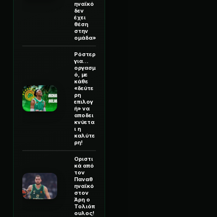
ηναϊκό
δεν
έχει
θέση
στην
ομάδα»
Ρόστερ
για...
οργασμ
ό, με
κάθε
«δεύτε
ρη
επιλογ
ή» να
αποδει
κνύετα
ι η
καλύτε
ρη!
Οριστι
κά από
τον
Παναθ
ηναϊκό
στον
Άρη ο
Τολιόπ
ουλος!