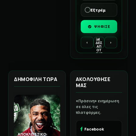
Εξτρέμ
ΨΗΦΙΣΕ
‹
›
ΔΕΣ
ΑΠ
ΟΤ
ΕΛΕ
ΣΜ
ΑΤΑ
ΔΗΜΟΦΙΛΗ ΤΩΡΑ
ΑΚΟΛΟΥΘΗΣΕ
ΜΑΣ
«Πράσινη» ενημέρωση
σε όλες τις
πλατφόρμες.
Facebook
ΑΠΟΚΛΕΙΣΤΙΚΟ: