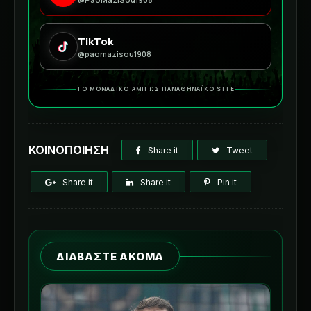
TikTok
@paomazisou1908
ΤΟ ΜΟΝΑΔΙΚΟ ΑΜΙΓΩΣ ΠΑΝΑΘΗΝΑΪΚΟ SITE
ΚΟΙΝΟΠΟΙΗΣΗ
Share it
Tweet
Share it
Share it
Pin it
ΔΙΑΒΑΣΤΕ ΑΚΟΜΑ