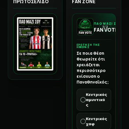
ΠΡΩΤΟΣΕΛΙΔΟ
FAN ZONE
ΠΑΟ ΜΑΖΙ ΣΟΥ
1 / 2
FAN VOTE
ΕΡΩΤΗΣΗ ΤΗΣ
ΗΜΕΡΑΣ
Σε ποια θέση
θεωρείτε ότι
χρειάζεται
περισσότερο
ενίσχυση ο
Παναθηναϊκός;
Κεντρικός
αμυντικό
ς
Κεντρικός
χαφ