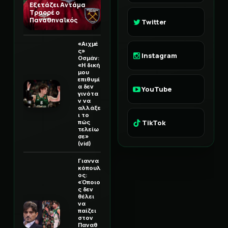
Εξετάζει Αντάμα
Τραορέ ο
Παναθηναϊκός
Twitter
«Αιχμέ
ς»
Instagram
Οσμάν:
«Η δική
μου
επιθυμί
α δεν
YouTube
γινότα
ν να
αλλάξε
ι το
TikTok
πώς
τελείω
σε»
(vid)
Γιαννα
κόπουλ
ος:
«Όποιο
ς δεν
θέλει
να
παίζει
στον
Παναθ