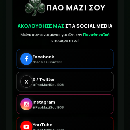
ΠΑΟ ΜΑΖΙ ΣΟΥ
ΑΚΟΛΟΥΘΗΣΕ ΜΑΣ
ΣΤΑ SOCIAL MEDIA
Μείνε συντονισμένος για όλη την
Παναθηναϊκή
επικαιρότητα!
Facebook
/PaoMaziSou1908
X / Twitter
X
@PaoMaziSou1908
Instagram
@PaoMaziSou1908
YouTube
@PaoMaziSou1908