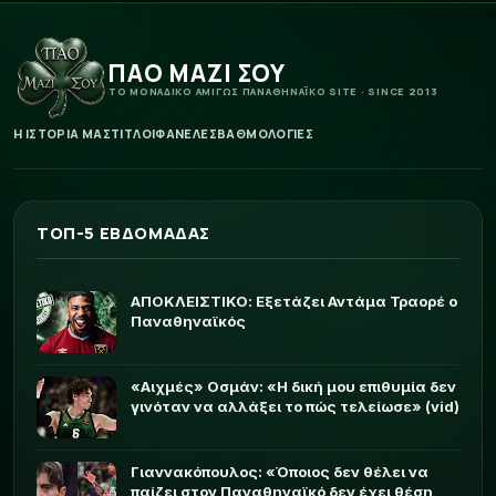
ΠΑΟ ΜΑΖΙ ΣΟΥ
ΤΟ ΜΟΝΑΔΙΚΟ ΑΜΙΓΩΣ ΠΑΝΑΘΗΝΑΪΚΟ SITE · SINCE 2013
Η ΙΣΤΟΡΙΑ ΜΑΣ
ΤΙΤΛΟΙ
ΦΑΝΕΛΕΣ
ΒΑΘΜΟΛΟΓΙΕΣ
ΤΟΠ-5 ΕΒΔΟΜΑΔΑΣ
ΑΠΟΚΛΕΙΣΤΙΚΟ: Εξετάζει Αντάμα Τραορέ ο
Παναθηναϊκός
«Αιχμές» Οσμάν: «Η δική μου επιθυμία δεν
γινόταν να αλλάξει το πώς τελείωσε» (vid)
Γιαννακόπουλος: «Όποιος δεν θέλει να
παίζει στον Παναθηναϊκό δεν έχει θέση