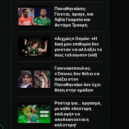
Παναθηναϊκός:
Γίνεται, άραγε, και
Λιβάι Γκαρσία και
Αντάμα Τραορέ;
«Αιχμές» Οσμάν: «Η
δική μου επιθυμία δεν
γινόταν να αλλάξει το
πώς τελείωσε» (vid)
Γιαννακόπουλος:
«Όποιος δεν θέλει να
παίζει στον
Παναθηναϊκό δεν έχει
θέση στην ομάδα»
Ρόστερ για... οργασμό,
με κάθε «δεύτερη
επιλογή» να
αποδεικνύεται η
καλύτερη!