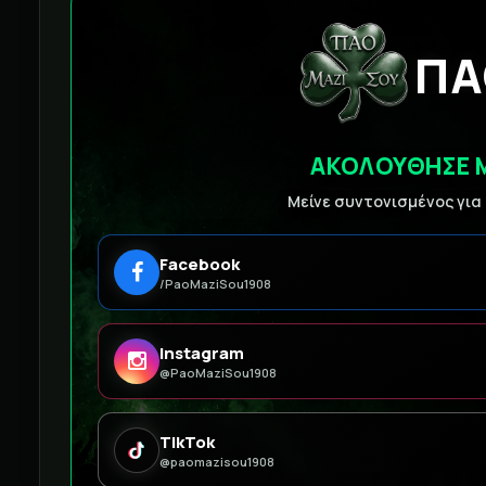
ΠΑ
ΑΚΟΛΟΥΘΗΣΕ 
Μείνε συντονισμένος για
Facebook
/PaoMaziSou1908
Instagram
@PaoMaziSou1908
TikTok
@paomazisou1908