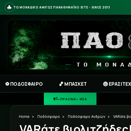
☘
ΤΟ ΜΟΝΑΔΙΚΟ ΑΜΙΓΩΣ ΠΑΝΑΘΗΝΑΪΚΟ SITE - SINCE 2013
⚽ ΠΟΔΟΣΦΑΙΡΟ
🏀 ΜΠΑΣΚΕΤ
🏐 ΕΡΑΣΙΤΕ
☘
«
«ΠΡΑΣΙΝΑ» ΝΕΑ
Home
>
Ποδόσφαιρο
>
Ποδόσφαιρο Ανδρών
>
VARάτε βι
VARάτε βιολιτζήδες