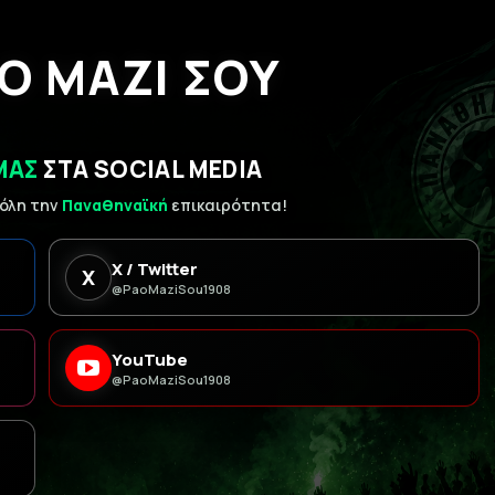
Ο ΜΑΖΙ ΣΟΥ
ΜΑΣ
ΣΤΑ SOCIAL MEDIA
 όλη την
Παναθηναϊκή
επικαιρότητα!
X / Twitter
X
@PaoMaziSou1908
YouTube
@PaoMaziSou1908