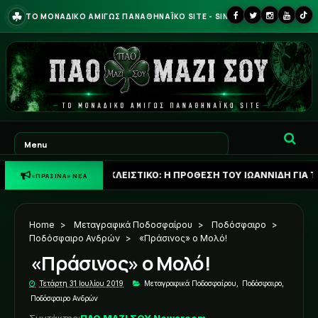
☘
ΤΟ ΜΟΝΑΔΙΚΟ ΑΜΙΓΩΣ ΠΑΝΑΘΗΝΑΪΚΟ SITE - SINCE 2013
☘
ΑΠΟΚΛΕΙΣΤΙΚΟ: Η ΠΡΟΘΕΣΗ ΤΟΥ ΙΩΑΝΝΙΔΗ ΓΙΑ ΤΟ ΜΕΛΛΟΝ ΤΟ
«ΠΡΑΣΙΝΑ» ΝΕΑ
Home
>
Μεταγραφικά Ποδοσφαίρου
>
Ποδόσφαιρο
>
Ποδόσφαιρο Ανδρών
>
«Πράσινος» ο Μολό!
«Πράσινος» ο Μολό!
Τετάρτη 31 Ιουλίου 2019
Μεταγραφικά Ποδοσφαίρου
,
Ποδόσφαιρο
,
Ποδόσφαιρο Ανδρών