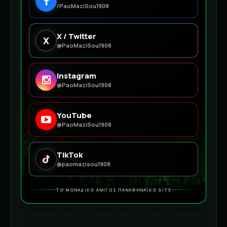
/PaoMaziSou1908
X / Twitter
X
@PaoMaziSou1908
Instagram
@PaoMaziSou1908
YouTube
@PaoMaziSou1908
TikTok
@paomazisou1908
ΤΟ ΜΟΝΑΔΙΚΟ ΑΜΙΓΩΣ ΠΑΝΑΘΗΝΑΪΚΟ SITE