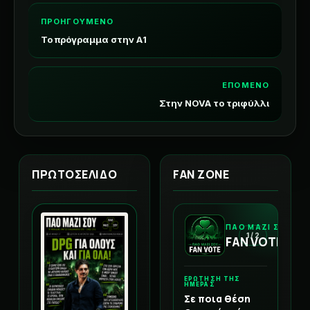
ΠΡΟΗΓΟΥΜΕΝΟ
Το πρόγραμμα στην Α1
ΕΠΟΜΕΝΟ
Στην NOVA το τριφύλλι
ΠΡΩΤΟΣΕΛΙΔΟ
FAN ZONE
ΠΑΟ ΜΑΖΙ ΣΟΥ
1 / 2
FAN VOTE
ΕΡΩΤΗΣΗ ΤΗΣ
ΗΜΕΡΑΣ
Σε ποια θέση