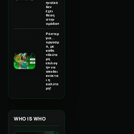
ηναϊκό
δεν
έχει
θέση
στην
ομάδα»
Ρόστερ
για...
οργασμ
ό, με
κάθε
«δεύτε
ρη
επιλογ
ή» να
αποδει
κνύετα
ι η
καλύτε
ρη!
WHO IS WHO