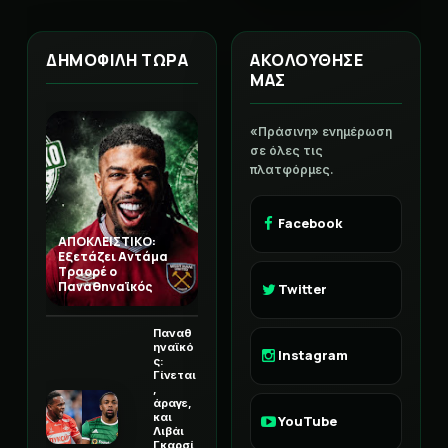
ΔΗΜΟΦΙΛΗ ΤΩΡΑ
ΑΚΟΛΟΥΘΗΣΕ
ΜΑΣ
«Πράσινη» ενημέρωση
σε όλες τις
πλατφόρμες.
Facebook
ΑΠΟΚΛΕΙΣΤΙΚΟ:
Εξετάζει Αντάμα
Τραορέ ο
Παναθηναϊκός
Twitter
Παναθ
ηναϊκό
Instagram
ς:
Γίνεται
,
άραγε,
και
YouTube
Λιβάι
Γκαρσί