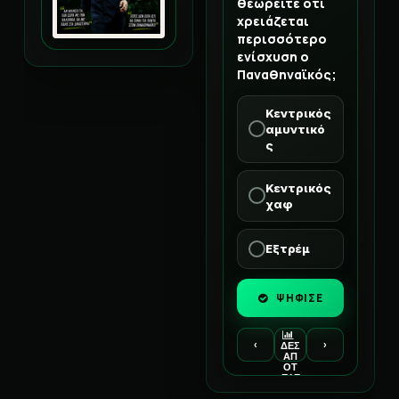
θεωρείτε ότι
χρειάζεται
περισσότερο
ενίσχυση ο
Παναθηναϊκός;
Κεντρικός
αμυντικό
ς
Κεντρικός
χαφ
Εξτρέμ
ΨΗΦΙΣΕ
‹
›
ΔΕΣ
ΑΠ
ΟΤ
ΕΛΕ
ΣΜ
ΑΤΑ