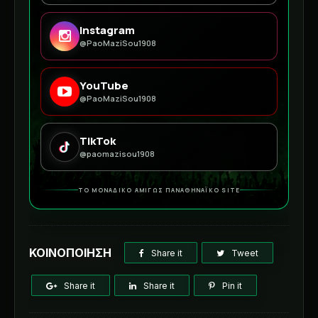
Instagram
@PaoMaziSou1908
YouTube
@PaoMaziSou1908
TikTok
@paomazisou1908
ΤΟ ΜΟΝΑΔΙΚΟ ΑΜΙΓΩΣ ΠΑΝΑΘΗΝΑΪΚΟ SITE
ΚΟΙΝΟΠΟΙΗΣΗ
Share it
Tweet
Share it
Share it
Pin it