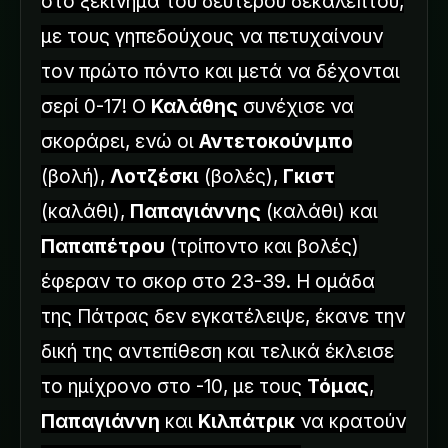
στο ξεκίνημα του δεύτερου δεκαλέπτου,
με τους γηπεδούχους να πετυχαίνουν
τον πρώτο πόντο και μετά να δέχονται
σερί 0-17! Ο
Καλάθης
συνέχισε να
σκοράρει, ενώ οι
Αντετοκούνμπο
(βολή),
Λοτζέσκι
(βολές),
Γκιστ
(καλάθι),
Παπαγιάννης
(καλάθι) και
Παπαπέτρου
(τρίποντο και βολές)
έφεραν το σκορ στο 23-39. Η ομάδα
της Πάτρας δεν εγκατέλειψε, έκανε την
δική της αντεπίθεση και τελικά έκλεισε
το ημίχρονο στο -10, με τους
Τόμας
,
Παπαγιάννη
και
Κιλπάτρικ
να κρατούν