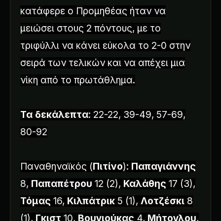
κατάφερε ο Προμηθέας ήταν να
μειώσει στους 2 πόντους, με το
τριφύλλι να κάνει εύκολα το 2-0 στην
σειρά των τελικών και να απέχει μια
νίκη από το πρωτάθλημα.
Τα δεκάλεπτα
: 22-22, 39-49, 57-69,
80-92
Παναθηναϊκός (
Πιτίνο
):
Παπαγιάννης
8,
Παπαπέτρου
12 (2),
Καλάθης
17 (3),
Τόμας
16,
Κιλπάτρικ
5 (1),
Λοτζέσκι
8
(1),
Γκιστ
10,
Βουγιούκας
4,
Μήτογλου
,