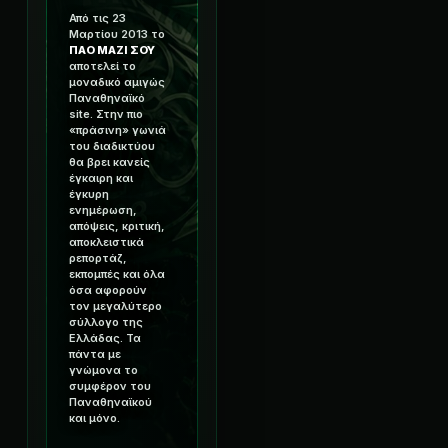
Από τις 23
Μαρτίου 2013 το
ΠΑΟ ΜΑΖΙ ΣΟΥ
αποτελεί το
μοναδικό αμιγώς
Παναθηναϊκό
site. Στην πιο
«πράσινη» γωνιά
του διαδικτύου
θα βρει κανείς
έγκαιρη και
έγκυρη
ενημέρωση,
απόψεις, κριτική,
αποκλειστικά
ρεπορτάζ,
εκπομπές και όλα
όσα αφορούν
τον μεγαλύτερο
σύλλογο της
Ελλάδας. Τα
πάντα με
γνώμονα το
συμφέρον του
Παναθηναϊκού
και μόνο.