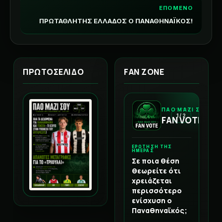
ΕΠΟΜΕΝΟ
ΠΡΩΤΑΘΛΗΤΗΣ ΕΛΛΑΔΟΣ Ο ΠΑΝΑΘΗΝΑΪΚΟΣ!
ΠΡΩΤΟΣΕΛΙΔΟ
FAN ZONE
ΠΑΟ ΜΑΖΙ ΣΟΥ
1 / 2
FAN VOTE
ΕΡΩΤΗΣΗ ΤΗΣ
ΗΜΕΡΑΣ
Σε ποια θέση
θεωρείτε ότι
χρειάζεται
περισσότερο
ενίσχυση ο
Παναθηναϊκός;