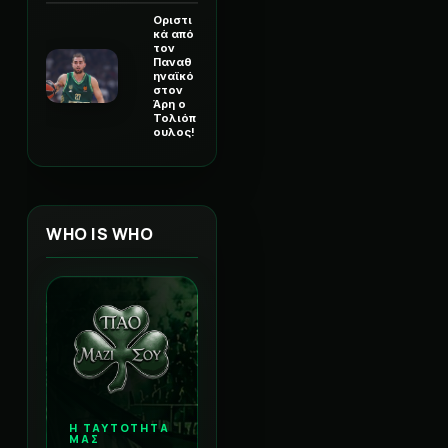
Οριστι
κά από
τον
Παναθ
ηναϊκό
στον
Άρη ο
Τολιόπ
ουλος!
WHO IS WHO
Η ΤΑΥΤΟΤΗΤΑ
ΜΑΣ