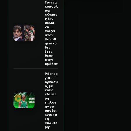
Γιαννα
κόπουλ
ος:
«Όποιο
ς δεν
θέλει
να
παίζει
στον
Παναθ
ηναϊκό
δεν
έχει
θέση
στην
ομάδα»
Ρόστερ
για...
οργασμ
ό, με
κάθε
«δεύτε
ρη
επιλογ
ή» να
αποδει
κνύετα
ι η
καλύτε
ρη!