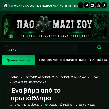
☘
ΤΟ ΜΟΝΑΔΙΚΟ ΑΜΙΓΩΣ ΠΑΝΑΘΗΝΑΪΚΟ SITE - SINCE 2013
☘
ΠΡΑΣΙΝΗ ΦΩΝΗ: ΤΟ ΠΑΡΑΣΚΗΝΙΟ ΓΙΑ ΛΙΒΑΪ ΓΚΑΡΣΙΑ ΚΑΙ ΤΟ Σ
«ΠΡΑΣΙΝΑ» ΝΕΑ
Home
>
Αγωνιστικά Μπάσκετ
>
Μπάσκετ Ανδρών
>
Ένα
βήμα από το πρωτάθλημα
Ένα βήμα από το
πρωτάθλημα
Τετάρτη 12 Ιουνίου 2019
Αγωνιστικά Μπάσκετ
,
Μπάσκετ Ανδρών