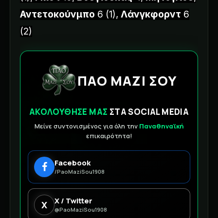
Αντετοκούνμπο
6 (1),
Λάνγκφορντ
6
(2)
ΠΑΟ ΜΑΖΙ ΣΟΥ
ΑΚΟΛΟΥΘΗΣΕ ΜΑΣ
ΣΤΑ SOCIAL MEDIA
Μείνε συντονισμένος για όλη την
Παναθηναϊκή
επικαιρότητα!
Facebook
/PaoMaziSou1908
X / Twitter
X
@PaoMaziSou1908