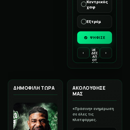
Κεντρικός
χαφ
Εξτρέμ
ΨΗΦΙΣΕ
‹
›
ΔΕΣ
ΑΠ
ΟΤ
ΕΛΕ
ΣΜ
ΑΤΑ
ΔΗΜΟΦΙΛΗ ΤΩΡΑ
ΑΚΟΛΟΥΘΗΣΕ
ΜΑΣ
«Πράσινη» ενημέρωση
σε όλες τις
πλατφόρμες.