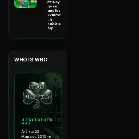
επιλογ
ή» να
αποδει
κνύετα
ι η
καλύτε
ρη!
WHO IS WHO
Η ΤΑΥΤΟΤΗΤΑ
ΜΑΣ
Από τις 23
Μαρτίου 2013 το