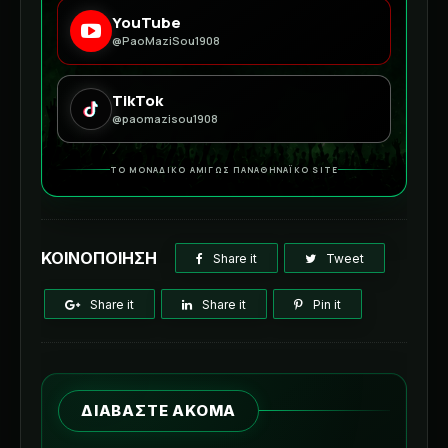
YouTube
@PaoMaziSou1908
TikTok
@paomazisou1908
ΤΟ ΜΟΝΑΔΙΚΟ ΑΜΙΓΩΣ ΠΑΝΑΘΗΝΑΪΚΟ SITE
ΚΟΙΝΟΠΟΙΗΣΗ
Share it
Tweet
Share it
Share it
Pin it
ΔΙΑΒΑΣΤΕ ΑΚΟΜΑ