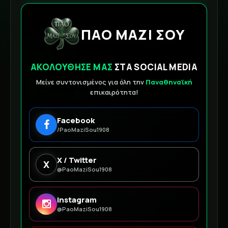
ΠΑΟ ΜΑΖΙ ΣΟΥ
ΑΚΟΛΟΥΘΗΣΕ ΜΑΣ
ΣΤΑ SOCIAL MEDIA
Μείνε συντονισμένος για όλη την
Παναθηναϊκή
επικαιρότητα!
Facebook
/PaoMaziSou1908
X / Twitter
X
@PaoMaziSou1908
Instagram
@PaoMaziSou1908