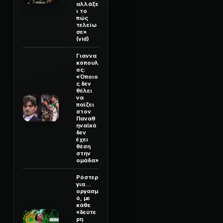
αλλάξε
ι το
πώς
τελείω
σε»
(vid)
Γιαννα
κόπουλ
ος:
«Όποιο
ς δεν
θέλει
να
παίζει
στον
Παναθ
ηναϊκό
δεν
έχει
θέση
στην
ομάδα»
Ρόστερ
για...
οργασμ
ό, με
κάθε
«δεύτε
ρη