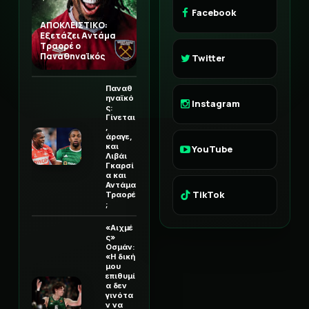
Facebook
ΑΠΟΚΛΕΙΣΤΙΚΟ:
Εξετάζει Αντάμα
Τραορέ ο
Παναθηναϊκός
Twitter
Παναθ
ηναϊκό
Instagram
ς:
Γίνεται
,
άραγε,
και
YouTube
Λιβάι
Γκαρσί
α και
Αντάμα
TikTok
Τραορέ
;
«Αιχμέ
ς»
Οσμάν:
«Η δική
μου
επιθυμί
α δεν
γινότα
ν να