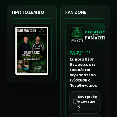
ΠΡΩΤΟΣΕΛΙΔΟ
FAN ZONE
ΠΑΟ ΜΑΖΙ ΣΟΥ
1 / 2
FAN VOTE
ΕΡΩΤΗΣΗ ΤΗΣ
ΗΜΕΡΑΣ
Σε ποια θέση
θεωρείτε ότι
χρειάζεται
περισσότερο
ενίσχυση ο
Παναθηναϊκός;
Κεντρικός
αμυντικό
ς