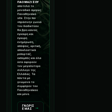
ΠΑΟ ΜΑΖΙ ΣΟΥ
αποτελεί το
μοναδικό αμιγώς
Παναθηναϊκό
site. Στην πιο
«πράσινη» γωνιά
του διαδικτύου
θα βρει κανείς
έγκαιρη και
έγκυρη
ενημέρωση,
απόψεις, κριτική,
αποκλειστικά
ρεπορτάζ,
εκπομπές και όλα
όσα αφορούν
τον μεγαλύτερο
σύλλογο της
Ελλάδας. Τα
πάντα με
γνώμονα το
συμφέρον του
Παναθηναϊκού
και μόνο.
ΓΝΩΡΙΣ
→
Ε ΜΑΣ