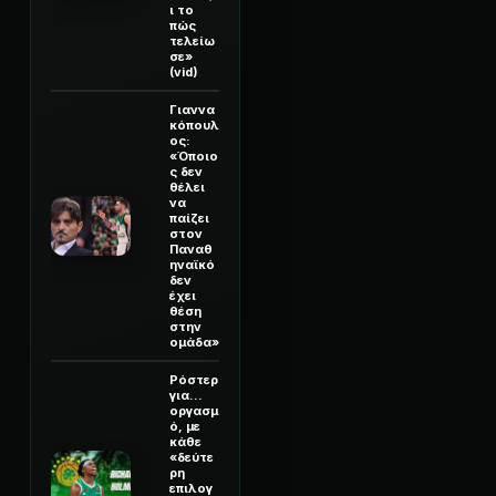
ι το
πώς
τελείω
σε»
(vid)
Γιαννα
κόπουλ
ος:
«Όποιο
ς δεν
θέλει
να
παίζει
στον
Παναθ
ηναϊκό
δεν
έχει
θέση
στην
ομάδα»
Ρόστερ
για...
οργασμ
ό, με
κάθε
«δεύτε
ρη
επιλογ