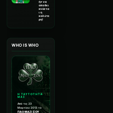
ή» να
αποδει
κνύετα
ι η
καλύτε
ρη!
WHO IS WHO
Η ΤΑΥΤΟΤΗΤΑ
ΜΑΣ
Από τις 23
Μαρτίου 2013 το
ΠΑΟ ΜΑΖΙ ΣΟΥ