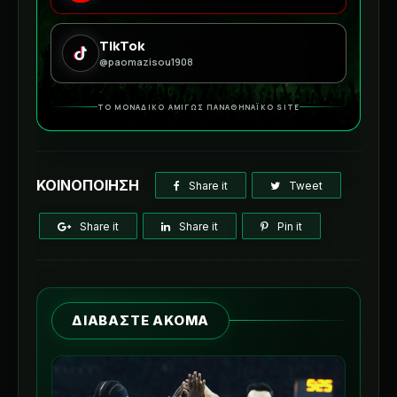
TikTok
@paomazisou1908
ΤΟ ΜΟΝΑΔΙΚΟ ΑΜΙΓΩΣ ΠΑΝΑΘΗΝΑΪΚΟ SITE
ΚΟΙΝΟΠΟΙΗΣΗ
Share it
Tweet
Share it
Share it
Pin it
ΔΙΑΒΑΣΤΕ ΑΚΟΜΑ