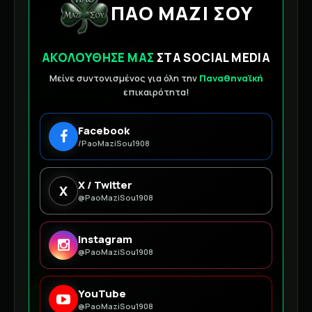
ΠΑΟ ΜΑΖΙ ΣΟΥ
ΑΚΟΛΟΥΘΗΣΕ ΜΑΣ
ΣΤΑ SOCIAL MEDIA
Μείνε συντονισμένος για όλη την
Παναθηναϊκή
επικαιρότητα!
Facebook
/PaoMaziSou1908
X / Twitter
X
@PaoMaziSou1908
Instagram
@PaoMaziSou1908
YouTube
@PaoMaziSou1908