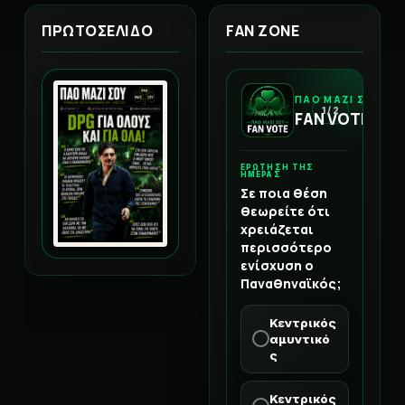
ΠΡΩΤΟΣΕΛΙΔΟ
FAN ZONE
ΠΑΟ ΜΑΖΙ ΣΟΥ
1 / 2
FAN VOTE
ΕΡΩΤΗΣΗ ΤΗΣ
ΗΜΕΡΑΣ
Σε ποια θέση
θεωρείτε ότι
χρειάζεται
περισσότερο
ενίσχυση ο
Παναθηναϊκός;
Κεντρικός
αμυντικό
ς
Κεντρικός