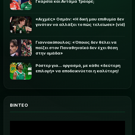
Γκαρσία και Αντάμα Τραορέ;
«Αιχμές» Οσμάν: «Η δική μου επιθυμία δεν
γινόταν να αλλάξει το πώς τελείωσε» (vid)
Γιαννακόπουλος: «Όποιος δεν θέλει να
παίζει στον Παναθηναϊκό δεν έχει θέση
στην ομάδα»
Ρόστερ για... οργασμό, με κάθε «δεύτερη
επιλογή» να αποδεικνύεται η καλύτερη!
ΒΙΝΤΕΟ