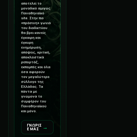
αποτελεί το
μοναδικό αμιγώς
Παναθηναϊκό
site. Στην πιο
«πράσινη» γωνιά
του διαδικτύου
θα βρει κανείς
έγκαιρη και
έγκυρη
ενημέρωση,
απόψεις, κριτική,
αποκλειστικά
ρεπορτάζ,
εκπομπές και όλα
όσα αφορούν
τον μεγαλύτερο
σύλλογο της
Ελλάδας. Τα
πάντα με
γνώμονα το
συμφέρον του
Παναθηναϊκού
και μόνο.
ΓΝΩΡΙΣ
→
Ε ΜΑΣ