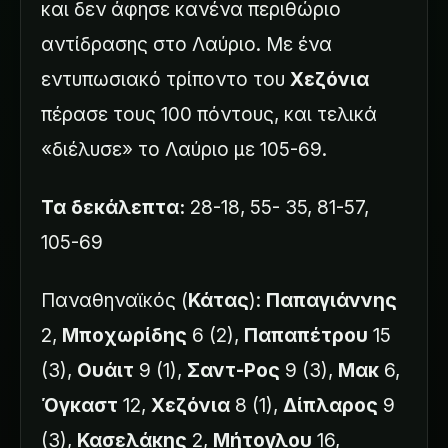
και δεν άφησε κανένα περιθώριο
αντίδρασης στο Λαύριο. Με ένα
εντυπωσιακό τρίποντο του
Χεζόνια
πέρασε τους 100 πόντους, και τελικά
«διέλυσε» το Λαύριο με 105-69.
Τα δεκάλεπτα:
28-18, 55- 35, 81-57,
105-69
Παναθηναϊκός (
Κάτας
):
Παπαγιάννης
2,
Μποχωρίδης
6 (2),
Παπαπέτρου
15
(3),
Ουάιτ
9 (1),
Σαντ-Ρος
9 (3),
Μακ
6,
Όγκαστ
12,
Χεζόνια
8 (1),
Δίπλαρος
9
(3),
Κασελάκης
2,
Μήτογλου
16,