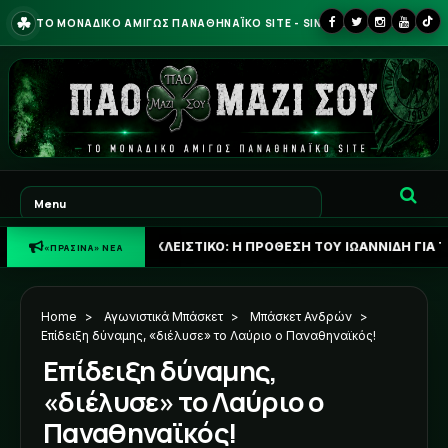
☘
ΤΟ ΜΟΝΑΔΙΚΟ ΑΜΙΓΩΣ ΠΑΝΑΘΗΝΑΪΚΟ SITE - SINCE 2013
☘
ΑΠΟΚΛΕΙΣΤΙΚΟ: Η ΠΡΟΘΕΣΗ ΤΟΥ ΙΩΑΝΝΙΔΗ ΓΙΑ ΤΟ ΜΕΛΛΟΝ ΤΟ
«ΠΡΑΣΙΝΑ» ΝΕΑ
Home
>
Αγωνιστικά Μπάσκετ
>
Μπάσκετ Ανδρών
>
Επίδειξη δύναμης, «διέλυσε» το Λαύριο ο Παναθηναϊκός!
Επίδειξη δύναμης,
«διέλυσε» το Λαύριο ο
Παναθηναϊκός!