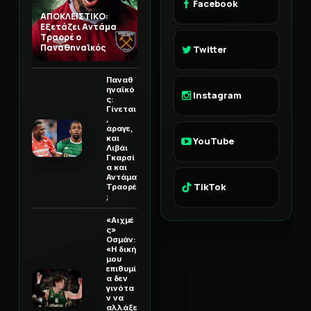
Facebook
ΑΠΟΚΛΕΙΣΤΙΚΟ:
Εξετάζει Αντάμα
Τραορέ ο
Παναθηναϊκός
Twitter
Παναθ
ηναϊκό
Instagram
ς:
Γίνεται
,
άραγε,
και
YouTube
Λιβάι
Γκαρσί
α και
Αντάμα
TikTok
Τραορέ
;
«Αιχμέ
ς»
Οσμάν:
«Η δική
μου
επιθυμί
α δεν
γινότα
ν να
αλλάξε