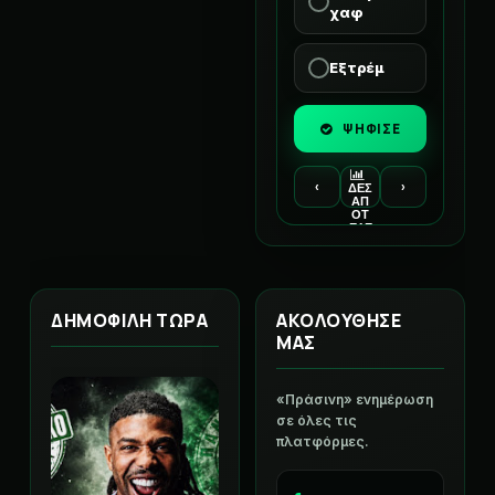
χαφ
Εξτρέμ
ΨΗΦΙΣΕ
‹
›
ΔΕΣ
ΑΠ
ΟΤ
ΕΛΕ
ΣΜ
ΑΤΑ
ΔΗΜΟΦΙΛΗ ΤΩΡΑ
ΑΚΟΛΟΥΘΗΣΕ
ΜΑΣ
«Πράσινη» ενημέρωση
σε όλες τις
πλατφόρμες.