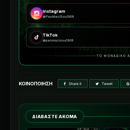
Instagram
@PaoMaziSou1908
TikTok
@paomazisou1908
ΤΟ ΜΟΝΑΔΙΚΟ Α
ΚΟΙΝΟΠΟΙΗΣΗ
Share it
Tweet
ΔΙΑΒΑΣΤΕ ΑΚΟΜΑ