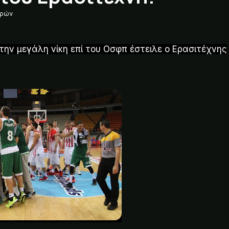
δρών
ην μεγάλη νίκη επί του Οσφπ έστειλε ο Ερασιτέχνης