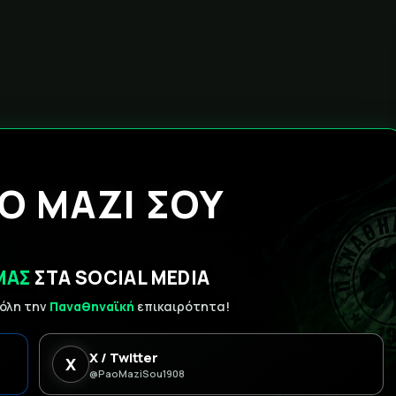
Ο ΜΑΖΙ ΣΟΥ
ΜΑΣ
ΣΤΑ SOCIAL MEDIA
 όλη την
Παναθηναϊκή
επικαιρότητα!
X / Twitter
X
@PaoMaziSou1908