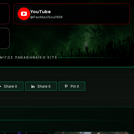
YouTube
@PaoMaziSou1908
ΜΙΓΩΣ ΠΑΝΑΘΗΝΑΪΚΟ SITE
Share it
Share it
Pin it