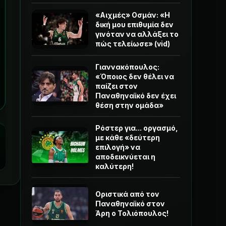
«Αιχμές» Οσμάν: «Η
δική μου επιθυμία δεν
γινόταν να αλλάξει το
πώς τελείωσε» (vid)
Γιαννακόπουλος:
«Όποιος δεν θέλει να
παίζει στον
Παναθηναϊκό δεν έχει
θέση στην ομάδα»
Ρόστερ για... οργασμό,
με κάθε «δεύτερη
επιλογή» να
αποδεικνύεται η
καλύτερη!
Οριστικά από τον
Παναθηναϊκό στον
Άρη ο Τολιόπουλος!