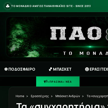
☘
ΤΟ ΜΟΝΑΔΙΚΟ ΑΜΙΓΩΣ ΠΑΝΑΘΗΝΑΪΚΟ SITE - SINCE 2013
⚽ ΠΟΔΟΣΦΑΙΡΟ
🏀 ΜΠΑΣΚΕΤ
🏐 ΕΡΑΣΙΤΕ
☘
ΠΡΑΣΙΝ
«ΠΡΑΣΙΝΑ» ΝΕΑ
Home
>
Ερασιτέχνης
>
Μπάσκετ Ανδρών
>
Τα «συγχαρητή
Τα «συγχαρητήρια» 